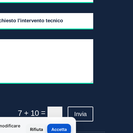
=
7 + 10
Invia