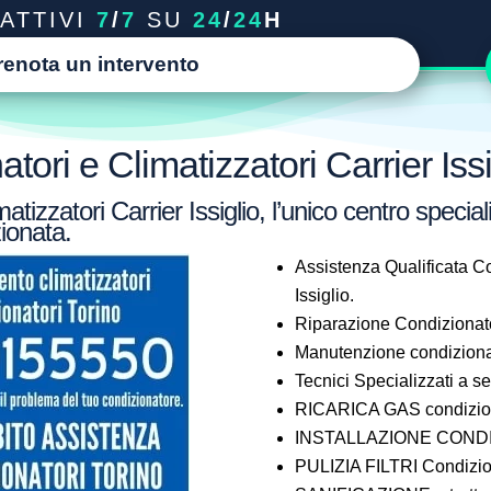
ATTIVI
7
/
7
SU
24
/
24
H
renota un intervento
ori e Climatizzatori Carrier Issi
tizzatori Carrier Issiglio, l’unico centro special
ionata.
Assistenza Qualificata Co
Issiglio.
Riparazione Condizionator
Manutenzione condizionato
Tecnici Specializzati a 
RICARICA GAS condizionat
INSTALLAZIONE CONDIZI
PULIZIA FILTRI Condiziona