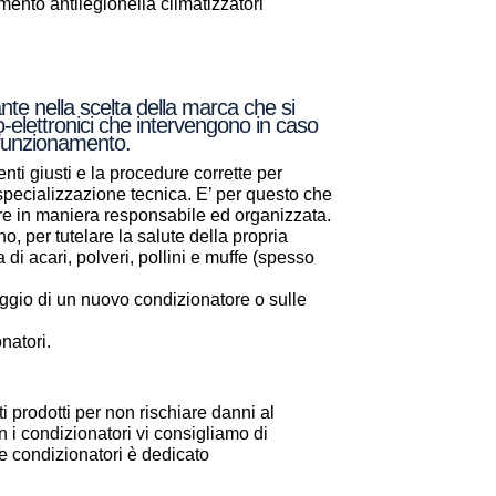
nto antilegionella climatizzatori
ante nella scelta della marca che si
o-elettronici che intervengono in caso
e funzionamento.
nti giusti e la procedure corrette per
a specializzazione tecnica. E’ per questo che
are in maniera responsabile ed organizzata.
, per tutelare la salute della propria
a di acari, polveri, pollini e muffe (spesso
aggio di un nuovo condizionatore o sulle
natori.
i prodotti per non rischiare danni al
 i condizionatori vi consigliamo di
one condizionatori è dedicato