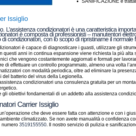
SANIFICAZIONE e trattame
r Issiglio
io. L’assistenza condizionatori è una caratteristica import
zionatori è composta di professionisti – manutentori elettr
 di condizionatori, con lo scopo di ripristinarne il normal
zionatori è capace di diagnosticare i guasti, utilizzare gli strume
a in questi anni in continua espansione viene richiesta la più alt
ecnici che vengono costantemente aggiornati e formati per lavor
e di effettuare un controllo programmato, almeno una volta l’anno
climatizzatori con modalità periodica, oltre ad eliminare la presenz
si del batterio del virus della Legionella.
i assistenza condizionatori una consulenza gratuita per un mont
ergetico.
gli obiettivi fondamentali di un addetto alla assistenza condizio
atori Carrier Issiglio
un’operazione che deve essere fatta con attenzione e con i giust
ll’ambiente climatizzato. Se non avete manualità o confidenza con
al numero
3519155550
. Il nostro servizio di pulizia e sanificazi