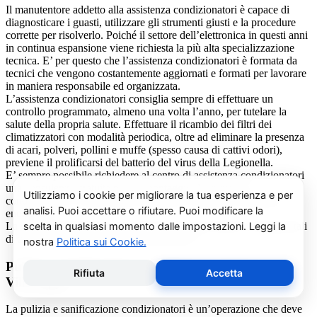
Il manutentore addetto alla assistenza condizionatori è capace di
diagnosticare i guasti, utilizzare gli strumenti giusti e la procedure
corrette per risolverlo. Poiché il settore dell’elettronica in questi anni
in continua espansione viene richiesta la più alta specializzazione
tecnica. E’ per questo che l’assistenza condizionatori è formata da
tecnici che vengono costantemente aggiornati e formati per lavorare
in maniera responsabile ed organizzata.
L’assistenza condizionatori consiglia sempre di effettuare un
controllo programmato, almeno una volta l’anno, per tutelare la
salute della propria salute. Effettuare il ricambio dei filtri dei
climatizzatori con modalità periodica, oltre ad eliminare la presenza
di acari, polveri, pollini e muffe (spesso causa di cattivi odori),
previene il prolificarsi del batterio del virus della Legionella.
E’ sempre possibile richiedere al centro di assistenza condizionatori
una consulenza gratuita per un montaggio di un nuovo
condizionatore o sulle ultime normative in materia di risparmio
energetico.
La salute e il benessere sono quindi essere gli obiettivi fondamentali
di un addetto alla assistenza condizionatori.
Pulizia e Sanificazione Condizionatori Bosch
Villareggia
La pulizia e sanificazione condizionatori è un’operazione che deve