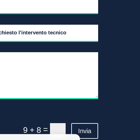
=
9 + 8
Invia