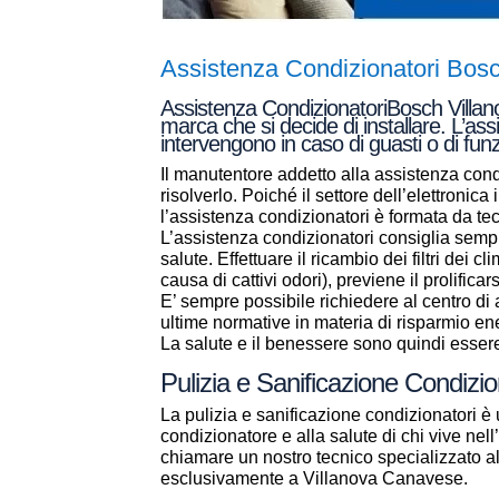
Assistenza Condizionatori Bos
Assistenza CondizionatoriBosch Villano
marca che si decide di installare. L’ass
intervengono in caso di guasti o di fun
Il manutentore addetto alla assistenza condi
risolverlo. Poiché il settore dell’elettronic
l’assistenza condizionatori è formata da t
L’assistenza condizionatori consiglia sempr
salute. Effettuare il ricambio dei filtri dei 
causa di cattivi odori), previene il prolificar
E’ sempre possibile richiedere al centro d
ultime normative in materia di risparmio en
La salute e il benessere sono quindi essere 
Pulizia e Sanificazione Condiz
La pulizia e sanificazione condizionatori è 
condizionatore e alla salute di chi vive ne
chiamare un nostro tecnico specializzato 
esclusivamente a Villanova Canavese.