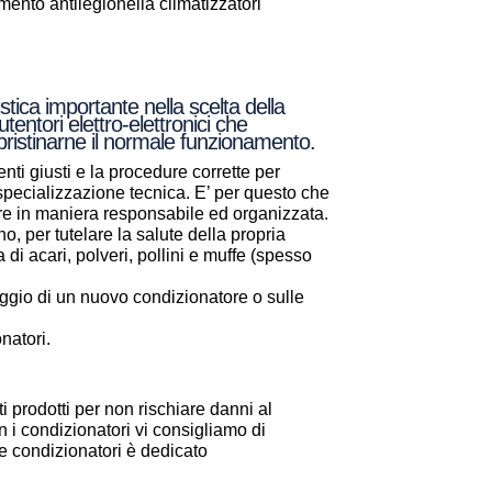
nto antilegionella climatizzatori
tica importante nella scelta della
entori elettro-elettronici che
ipristinarne il normale funzionamento.
nti giusti e la procedure corrette per
a specializzazione tecnica. E’ per questo che
are in maniera responsabile ed organizzata.
, per tutelare la salute della propria
a di acari, polveri, pollini e muffe (spesso
aggio di un nuovo condizionatore o sulle
natori.
i prodotti per non rischiare danni al
 i condizionatori vi consigliamo di
one condizionatori è dedicato