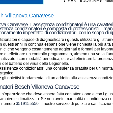
SANIFICAZIONE e trattame
ch Villanova Canavese
va Canavese. L’assistenza condizionatori è una caratteris
istenza condizionatori è composta di professionisti – manut
zionamento imperfetto di condizionatori, con lo scopo di r
zionatori è capace di diagnosticare i guasti, utilizzare gli strume
a in questi anni in continua espansione viene richiesta la più alt
ecnici che vengono costantemente aggiornati e formati per lavor
e di effettuare un controllo programmato, almeno una volta l’anno
climatizzatori con modalità periodica, oltre ad eliminare la presenz
si del batterio del virus della Legionella.
i assistenza condizionatori una consulenza gratuita per un mont
ergetico.
gli obiettivi fondamentali di un addetto alla assistenza condizio
ionatori Bosch Villanova Canavese
un’operazione che deve essere fatta con attenzione e con i giust
ll’ambiente climatizzato. Se non avete manualità o confidenza con
al numero
3519155550
. Il nostro servizio di pulizia e sanificazi