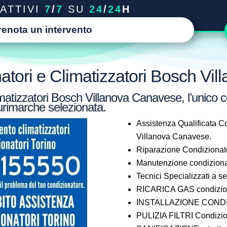
ATTIVI
7
/
7
SU
24
/
24
H
renota un intervento
atori e Climatizzatori Bosch Vi
matizzatori Bosch Villanova Canavese, l’unico c
lurimarche selezionata.
Assistenza Qualificata Co
Villanova Canavese.
Riparazione Condizionat
Manutenzione condiziona
Tecnici Specializzati a 
RICARICA GAS condizion
INSTALLAZIONE CONDIZ
PULIZIA FILTRI Condizio