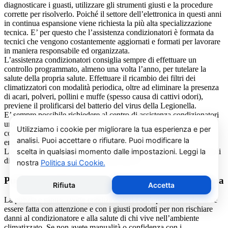
diagnosticare i guasti, utilizzare gli strumenti giusti e la procedure
corrette per risolverlo. Poiché il settore dell’elettronica in questi anni
in continua espansione viene richiesta la più alta specializzazione
tecnica. E’ per questo che l’assistenza condizionatori è formata da
tecnici che vengono costantemente aggiornati e formati per lavorare
in maniera responsabile ed organizzata.
L’assistenza condizionatori consiglia sempre di effettuare un
controllo programmato, almeno una volta l’anno, per tutelare la
salute della propria salute. Effettuare il ricambio dei filtri dei
climatizzatori con modalità periodica, oltre ad eliminare la presenza
di acari, polveri, pollini e muffe (spesso causa di cattivi odori),
previene il prolificarsi del batterio del virus della Legionella.
E’ sempre possibile richiedere al centro di assistenza condizionatori
una consulenza gratuita per un montaggio di un nuovo
condizionatore o sulle ultime normative in materia di risparmio
energetico.
La salute e il benessere sono quindi essere gli obiettivi fondamentali
di un addetto alla assistenza condizionatori.
Pulizia e Sanificazione Condizionatori Bosch Ozegna
La pulizia e sanificazione condizionatori è un’operazione che deve
essere fatta con attenzione e con i giusti prodotti per non rischiare
danni al condizionatore e alla salute di chi vive nell’ambiente
climatizzato. Se non avete manualità o confidenza con i