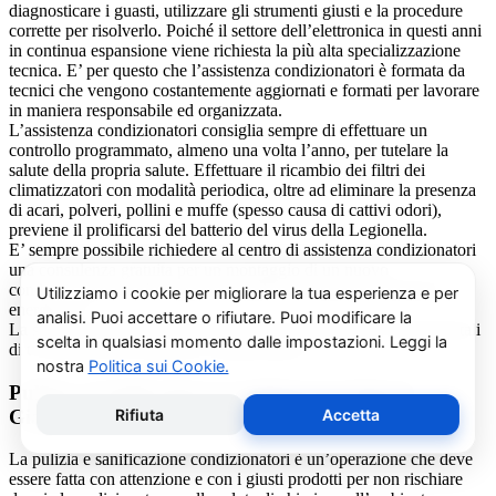
diagnosticare i guasti, utilizzare gli strumenti giusti e la procedure
corrette per risolverlo. Poiché il settore dell’elettronica in questi anni
in continua espansione viene richiesta la più alta specializzazione
tecnica. E’ per questo che l’assistenza condizionatori è formata da
tecnici che vengono costantemente aggiornati e formati per lavorare
in maniera responsabile ed organizzata.
L’assistenza condizionatori consiglia sempre di effettuare un
controllo programmato, almeno una volta l’anno, per tutelare la
salute della propria salute. Effettuare il ricambio dei filtri dei
climatizzatori con modalità periodica, oltre ad eliminare la presenza
di acari, polveri, pollini e muffe (spesso causa di cattivi odori),
previene il prolificarsi del batterio del virus della Legionella.
E’ sempre possibile richiedere al centro di assistenza condizionatori
una consulenza gratuita per un montaggio di un nuovo
condizionatore o sulle ultime normative in materia di risparmio
energetico.
La salute e il benessere sono quindi essere gli obiettivi fondamentali
di un addetto alla assistenza condizionatori.
Pulizia e Sanificazione Condizionatori Bosch
Giaglione
La pulizia e sanificazione condizionatori è un’operazione che deve
essere fatta con attenzione e con i giusti prodotti per non rischiare