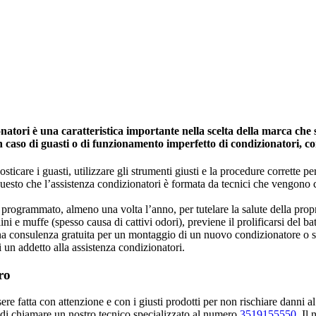
ori è una caratteristica importante nella scelta della marca che si
in caso di guasti o di funzionamento imperfetto di condizionatori, c
icare i guasti, utilizzare gli strumenti giusti e la procedure corrette per 
 questo che l’assistenza condizionatori è formata da tecnici che vengono
programmato, almeno una volta l’anno, per tutelare la salute della propria 
ini e muffe (spesso causa di cattivi odori), previene il prolificarsi del ba
una consulenza gratuita per un montaggio di un nuovo condizionatore o s
i un addetto alla assistenza condizionatori.
ro
e fatta con attenzione e con i giusti prodotti per non rischiare danni al
 di chiamare un nostro tecnico specializzato al numero
3519155550
. Il