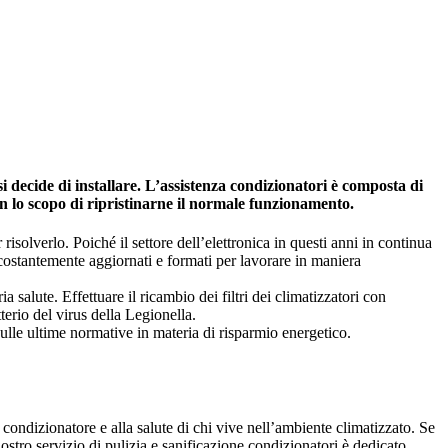
 decide di installare. L’assistenza condizionatori è composta di
on lo scopo di ripristinarne il normale funzionamento.
risolverlo. Poiché il settore dell’elettronica in questi anni in continua
 costantemente aggiornati e formati per lavorare in maniera
salute. Effettuare il ricambio dei filtri dei climatizzatori con
tterio del virus della Legionella.
ulle ultime normative in materia di risparmio energetico.
 condizionatore e alla salute di chi vive nell’ambiente climatizzato. Se
 nostro servizio di pulizia e sanificazione condizionatori è dedicato