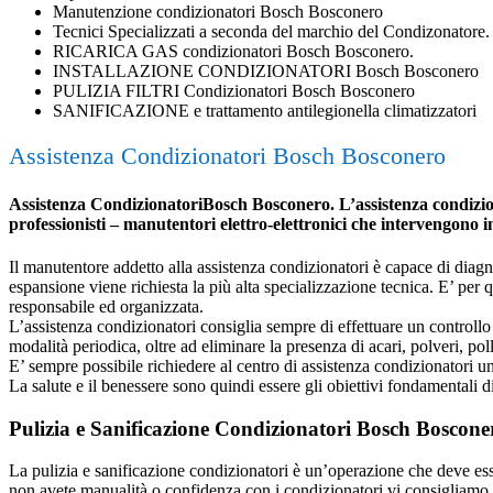
Manutenzione condizionatori Bosch Bosconero
Tecnici Specializzati a seconda del marchio del Condizonatore.
RICARICA GAS condizionatori Bosch Bosconero.
INSTALLAZIONE CONDIZIONATORI Bosch Bosconero
PULIZIA FILTRI Condizionatori Bosch Bosconero
SANIFICAZIONE e trattamento antilegionella climatizzatori
Assistenza Condizionatori Bosch Bosconero
Assistenza CondizionatoriBosch Bosconero. L’assistenza condizionat
professionisti – manutentori elettro-elettronici che intervengono 
Il manutentore addetto alla assistenza condizionatori è capace di diagnost
espansione viene richiesta la più alta specializzazione tecnica. E’ per
responsabile ed organizzata.
L’assistenza condizionatori consiglia sempre di effettuare un controllo 
modalità periodica, oltre ad eliminare la presenza di acari, polveri, poll
E’ sempre possibile richiedere al centro di assistenza condizionatori 
La salute e il benessere sono quindi essere gli obiettivi fondamentali d
Pulizia e Sanificazione Condizionatori Bosch Boscone
La pulizia e sanificazione condizionatori è un’operazione che deve esser
non avete manualità o confidenza con i condizionatori vi consigliamo