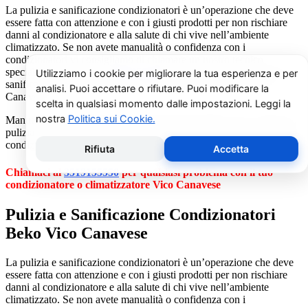
La pulizia e sanificazione condizionatori è un’operazione che deve
essere fatta con attenzione e con i giusti prodotti per non rischiare
danni al condizionatore e alla salute di chi vive nell’ambiente
climatizzato. Se non avete manualità o confidenza con i
condizionatori vi consigliamo di chiamare un nostro tecnico
specializzato al numero
3519155550
. Il nostro servizio di pulizia e
sanificazione condizionatori è dedicato esclusivamente a Vico
Canavese.
Manutenzione condizionatori e climatizzatori Beko Vico Canavese,
pulizia condizionatori, riparazione condizionatori d’aria, ricarica gas
condizionatori Beko Vico Canavese.
Chiamaci al
3519155550
per qualsiasi problema con il tuo
condizionatore o climatizzatore Vico Canavese
Pulizia e Sanificazione Condizionatori
Beko Vico Canavese
La pulizia e sanificazione condizionatori è un’operazione che deve
essere fatta con attenzione e con i giusti prodotti per non rischiare
danni al condizionatore e alla salute di chi vive nell’ambiente
climatizzato. Se non avete manualità o confidenza con i