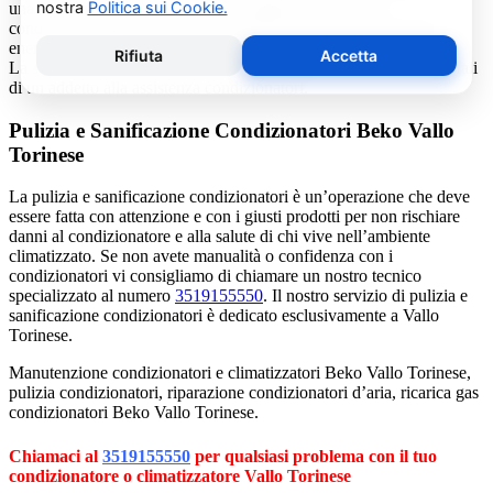
una consulenza gratuita per un montaggio di un nuovo
condizionatore o sulle ultime normative in materia di risparmio
energetico.
La salute e il benessere sono quindi essere gli obiettivi fondamentali
di un addetto alla assistenza condizionatori.
Pulizia e Sanificazione Condizionatori Beko Vallo
Torinese
La pulizia e sanificazione condizionatori è un’operazione che deve
essere fatta con attenzione e con i giusti prodotti per non rischiare
danni al condizionatore e alla salute di chi vive nell’ambiente
climatizzato. Se non avete manualità o confidenza con i
condizionatori vi consigliamo di chiamare un nostro tecnico
specializzato al numero
3519155550
. Il nostro servizio di pulizia e
sanificazione condizionatori è dedicato esclusivamente a Vallo
Torinese.
Manutenzione condizionatori e climatizzatori Beko Vallo Torinese,
pulizia condizionatori, riparazione condizionatori d’aria, ricarica gas
condizionatori Beko Vallo Torinese.
Chiamaci al
3519155550
per qualsiasi problema con il tuo
condizionatore o climatizzatore Vallo Torinese