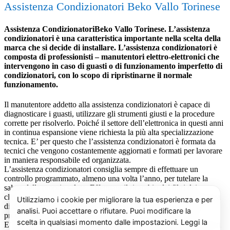
Assistenza Condizionatori Beko Vallo Torinese
Assistenza CondizionatoriBeko Vallo Torinese. L’assistenza
condizionatori è una caratteristica importante nella scelta della
marca che si decide di installare. L’assistenza condizionatori è
composta di professionisti – manutentori elettro-elettronici che
intervengono in caso di guasti o di funzionamento imperfetto di
condizionatori, con lo scopo di ripristinarne il normale
funzionamento.
Il manutentore addetto alla assistenza condizionatori è capace di
diagnosticare i guasti, utilizzare gli strumenti giusti e la procedure
corrette per risolverlo. Poiché il settore dell’elettronica in questi anni
in continua espansione viene richiesta la più alta specializzazione
tecnica. E’ per questo che l’assistenza condizionatori è formata da
tecnici che vengono costantemente aggiornati e formati per lavorare
in maniera responsabile ed organizzata.
L’assistenza condizionatori consiglia sempre di effettuare un
controllo programmato, almeno una volta l’anno, per tutelare la
salute della propria salute. Effettuare il ricambio dei filtri dei
climatizzatori con modalità periodica, oltre ad eliminare la presenza
di acari, polveri, pollini e muffe (spesso causa di cattivi odori),
previene il prolificarsi del batterio del virus della Legionella.
E’ sempre possibile richiedere al centro di assistenza condizionatori