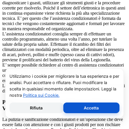
diagnosticare i guasti, utilizzare gli strumenti giusti e la procedure
corrette per risolverlo. Poiché il settore dell’elettronica in questi anni
in continua espansione viene richiesta la più alta specializzazione
tecnica. E’ per questo che l’assistenza condizionatori è formata da
tecnici che vengono costantemente aggiornati e formati per lavorare
in maniera responsabile ed organizzata.
L’assistenza condizionatori consiglia sempre di effettuare un
controllo programmato, almeno una volta l’anno, per tutelare la
salute della propria salute. Effettuare il ricambio dei filtri dei
climatizzatori con modalità periodica, oltre ad eliminare la presenza
di acari, polveri, pollini e muffe (spesso causa di cattivi odori),
previene il prolificarsi del batterio del virus della Legionella.
E’ sempre possibile richiedere al centro di assistenza condizionatori
una consulenza gratuita per un montaggio di un nuovo
condizionatore o sulle ultime normative in materia di risparmio
energetico.
La salute e il benessere sono quindi essere gli obiettivi fondamentali
di un addetto alla assistenza condizionatori.
Pulizia e Sanificazione Condizionatori Beko San
Vito
La pulizia e sanificazione condizionatori è un’operazione che deve
essere fatta con attenzione e con i giusti prodotti per non rischiare