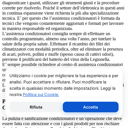
diagnosticare i guasti, utilizzare gli strumenti giusti e la procedure
corrette per risolverlo. Poiché il settore dell’elettronica in questi anni
in continua espansione viene richiesta la più alta specializzazione
tecnica. E’ per questo che l’assistenza condizionatori è formata da
tecnici che vengono costantemente aggiornati e formati per lavorare
in maniera responsabile ed organizzata.
L’assistenza condizionatori consiglia sempre di effettuare un
controllo programmato, almeno una volta l’anno, per tutelare la
salute della propria salute. Effettuare il ricambio dei filtri dei
climatizzatori con modalità periodica, oltre ad eliminare la presenza
di acari, polveri, pollini e muffe (spesso causa di cattivi odori),
previene il prolificarsi del batterio del virus della Legionella.
E’ sempre possibile richiedere al centro di assistenza condizionatori
una consulenza gratuita per un montaggio di un nuovo
condizionatore o sulle ultime normative in materia di risparmio
energetico.
La salute e il benessere sono quindi essere gli obiettivi fondamentali
di un addetto alla assistenza condizionatori.
Pulizia e Sanificazione Condizionatori Beko
Cuorgne’
La pulizia e sanificazione condizionatori è un’operazione che deve
essere fatta con attenzione e con i giusti prodotti per non rischiare