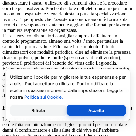
diagnosticare i guasti, utilizzare gli strumenti giusti e la procedure
corrette per risolverlo. Poiché il settore dell’elettronica in questi anni
in continua espansione viene richiesta la più alta specializzazione
tecnica. E’ per questo che l’assistenza condizionatori è formata da
tecnici che vengono costantemente aggiornati e formati per lavorare
in maniera responsabile ed organizzata.
L’assistenza condizionatori consiglia sempre di effettuare un
controllo programmato, almeno una volta l’anno, per tutelare la
salute della propria salute. Effettuare il ricambio dei filtri dei
climatizzatori con modalità periodica, oltre ad eliminare la presenza
di acari, polveri, pollini e muffe (spesso causa di cattivi odori),
previene il prolificarsi del batterio del virus della Legionella.
E’ sempre possibile richiedere al centro di assistenza condizionatori
una consulenza gratuita per un montaggio di un nuovo
condizionatore o sulle ultime normative in materia di risparmio
energetico.
La salute e il benessere sono quindi essere gli obiettivi fondamentali
di un addetto alla assistenza condizionatori.
Pulizia e Sanificazione Condizionatori Beko Bertolla
La pulizia e sanificazione condizionatori è un’operazione che deve
essere fatta con attenzione e con i giusti prodotti per non rischiare
danni al condizionatore e alla salute di chi vive nell’ambiente
climatizzato. Se non avete manualità o confidenza con i