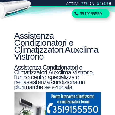
ATTIVI
7
/
7
SU
24
/
24
H
3519155550
Assistenza
Condizionatori e
Climatizzatori Auxclima
Vistrorio
Assistenza Condizionatori e
Climatizzatori Auxclima Vistrorio,
l’unico centro specializzato
nell’assistenza condizionatori
plurimarche selezionata.