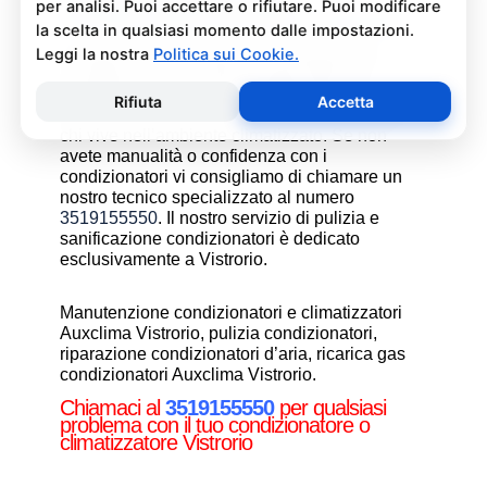
Pulizia e Sanificazione
Condizionatori Auxclima Vistrorio
La pulizia e sanificazione condizionatori è
un’operazione che deve essere fatta con
attenzione e con i giusti prodotti per non
rischiare danni al condizionatore e alla salute di
chi vive nell’ambiente climatizzato. Se non
avete manualità o confidenza con i
condizionatori vi consigliamo di chiamare un
nostro tecnico specializzato al numero
3519155550
. Il nostro servizio di pulizia e
sanificazione condizionatori è dedicato
esclusivamente a Vistrorio.
Manutenzione condizionatori e climatizzatori
Auxclima Vistrorio, pulizia condizionatori,
riparazione condizionatori d’aria, ricarica gas
condizionatori Auxclima Vistrorio.
Chiamaci al
3519155550
per qualsiasi
problema con il tuo condizionatore o
climatizzatore Vistrorio