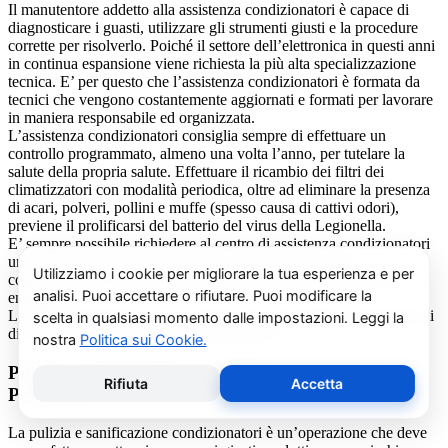
Il manutentore addetto alla assistenza condizionatori è capace di
diagnosticare i guasti, utilizzare gli strumenti giusti e la procedure
corrette per risolverlo. Poiché il settore dell’elettronica in questi anni
in continua espansione viene richiesta la più alta specializzazione
tecnica. E’ per questo che l’assistenza condizionatori è formata da
tecnici che vengono costantemente aggiornati e formati per lavorare
in maniera responsabile ed organizzata.
L’assistenza condizionatori consiglia sempre di effettuare un
controllo programmato, almeno una volta l’anno, per tutelare la
salute della propria salute. Effettuare il ricambio dei filtri dei
climatizzatori con modalità periodica, oltre ad eliminare la presenza
di acari, polveri, pollini e muffe (spesso causa di cattivi odori),
previene il prolificarsi del batterio del virus della Legionella.
E’ sempre possibile richiedere al centro di assistenza condizionatori
una consulenza gratuita per un montaggio di un nuovo
condizionatore o sulle ultime normative in materia di risparmio
energetico.
La salute e il benessere sono quindi essere gli obiettivi fondamentali
di un addetto alla assistenza condizionatori.
Pulizia e Sanificazione Condizionatori Auxclima
Pessinetto
La pulizia e sanificazione condizionatori è un’operazione che deve