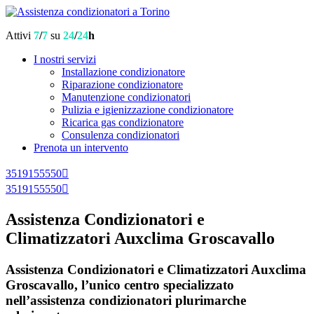
Attivi
7
/
7
su
24
/
24
h
I nostri servizi
Installazione condizionatore
Riparazione condizionatore
Manutenzione condizionatori
Pulizia e igienizzazione condizionatore
Ricarica gas condizionatore
Consulenza condizionatori
Prenota un intervento
3519155550
3519155550
Assistenza Condizionatori e
Climatizzatori Auxclima Groscavallo
Assistenza Condizionatori e Climatizzatori Auxclima
Groscavallo, l’unico centro specializzato
nell’assistenza condizionatori plurimarche