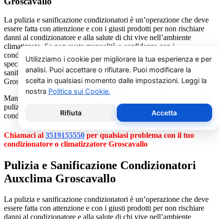
Groscavallo
La pulizia e sanificazione condizionatori è un’operazione che deve
essere fatta con attenzione e con i giusti prodotti per non rischiare
danni al condizionatore e alla salute di chi vive nell’ambiente
climatizzato. Se non avete manualità o confidenza con i
condizionatori vi consigliamo di chiamare un nostro tecnico
specializzato al numero
3519155550
. Il nostro servizio di pulizia e
sanificazione condizionatori è dedicato esclusivamente a
Groscavallo.
Manutenzione condizionatori e climatizzatori Auxclima Groscavallo,
pulizia condizionatori, riparazione condizionatori d’aria, ricarica gas
condizionatori Auxclima Groscavallo.
Chiamaci al
3519155550
per qualsiasi problema con il tuo
condizionatore o climatizzatore Groscavallo
Pulizia e Sanificazione Condizionatori
Auxclima Groscavallo
La pulizia e sanificazione condizionatori è un’operazione che deve
essere fatta con attenzione e con i giusti prodotti per non rischiare
danni al condizionatore e alla salute di chi vive nell’ambiente