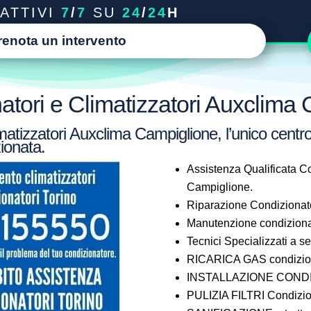
ATTIVI
7
/
7
SU
24
/
24
H
renota un intervento
atori e Climatizzatori Auxclima
atizzatori Auxclima Campiglione, l’unico centro
ionata.
Assistenza Qualificata Co
Campiglione.
Riparazione Condizionat
Manutenzione condiziona
Tecnici Specializzati a 
RICARICA GAS condizion
INSTALLAZIONE CONDIZ
PULIZIA FILTRI Condizio