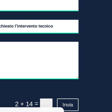
=
2 + 14
Invia