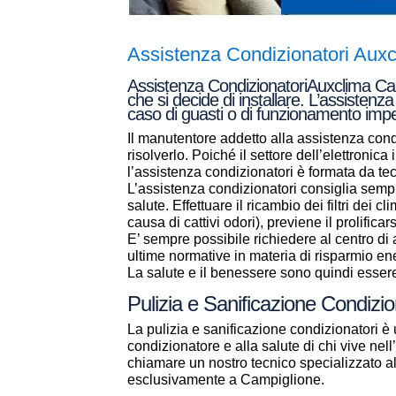
Assistenza Condizionatori Aux
Assistenza CondizionatoriAuxclima Camp
che si decide di installare. L’assistenz
caso di guasti o di funzionamento imper
Il manutentore addetto alla assistenza condi
risolverlo. Poiché il settore dell’elettronic
l’assistenza condizionatori è formata da t
L’assistenza condizionatori consiglia sempr
salute. Effettuare il ricambio dei filtri dei 
causa di cattivi odori), previene il prolificar
E’ sempre possibile richiedere al centro d
ultime normative in materia di risparmio en
La salute e il benessere sono quindi essere 
Pulizia e Sanificazione Condizi
La pulizia e sanificazione condizionatori è 
condizionatore e alla salute di chi vive ne
chiamare un nostro tecnico specializzato 
esclusivamente a Campiglione.