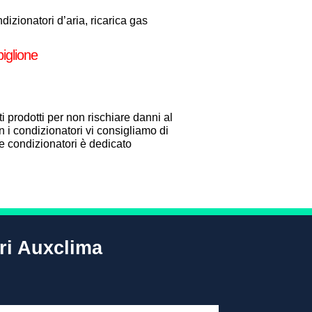
izionatori d’aria, ricarica gas
iglione
i prodotti per non rischiare danni al
 i condizionatori vi consigliamo di
one condizionatori è dedicato
ori Auxclima