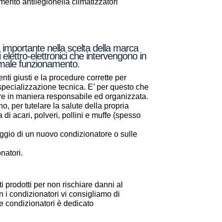
nto antilegionella climatizzatori
 importante nella scelta della marca
 elettro-elettronici che intervengono in
normale funzionamento.
nti giusti e la procedure corrette per
a specializzazione tecnica. E’ per questo che
are in maniera responsabile ed organizzata.
, per tutelare la salute della propria
a di acari, polveri, pollini e muffe (spesso
aggio di un nuovo condizionatore o sulle
natori.
i prodotti per non rischiare danni al
 i condizionatori vi consigliamo di
one condizionatori è dedicato