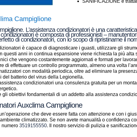
SANIFICAZIONE e trattame
clima Campiglione
iglione. L’assistenza condizionatori è una caratteristica
a condizionatori è composta di professionisti – manutentori
fetto di condizionatori, con lo scopo di ripristinarne il 
zionatori è capace di diagnosticare i guasti, utilizzare gli strume
a in questi anni in continua espansione viene richiesta la più alt
ecnici che vengono costantemente aggiornati e formati per lavor
e di effettuare un controllo programmato, almeno una volta l’anno
climatizzatori con modalità periodica, oltre ad eliminare la presenz
si del batterio del virus della Legionella.
i assistenza condizionatori una consulenza gratuita per un mont
ergetico.
gli obiettivi fondamentali di un addetto alla assistenza condizio
onatori Auxclima Campiglione
un’operazione che deve essere fatta con attenzione e con i giust
ll’ambiente climatizzato. Se non avete manualità o confidenza con
al numero
3519155550
. Il nostro servizio di pulizia e sanificazi