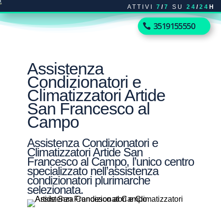
ATTIVI
7
/
7
SU
24
/
24
H
3519155550
Assistenza
Condizionatori e
Climatizzatori Artide
San Francesco al
Campo
Assistenza Condizionatori e
Climatizzatori Artide San
Francesco al Campo, l’unico centro
specializzato nell’assistenza
condizionatori plurimarche
selezionata.