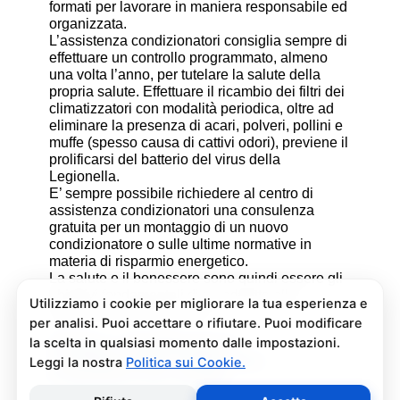
formati per lavorare in maniera responsabile ed
organizzata.
L’assistenza condizionatori consiglia sempre di
effettuare un controllo programmato, almeno
una volta l’anno, per tutelare la salute della
propria salute. Effettuare il ricambio dei filtri dei
climatizzatori con modalità periodica, oltre ad
eliminare la presenza di acari, polveri, pollini e
muffe (spesso causa di cattivi odori), previene il
prolificarsi del batterio del virus della
Legionella.
E’ sempre possibile richiedere al centro di
assistenza condizionatori una consulenza
gratuita per un montaggio di un nuovo
condizionatore o sulle ultime normative in
materia di risparmio energetico.
La salute e il benessere sono quindi essere gli
obiettivi fondamentali di un addetto alla
assistenza condizionatori.
Pulizia e Sanificazione
Condizionatori Artide San
Francesco al Campo