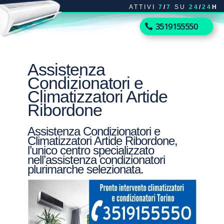
ATTIVI
7
/
7
SU
24
/
24
H
3519155550
Assistenza
Condizionatori e
Climatizzatori Artide
Ribordone
Assistenza Condizionatori e
Climatizzatori Artide Ribordone,
l’unico centro specializzato
nell’assistenza condizionatori
plurimarche selezionata.