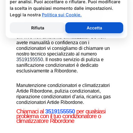
Pulizia e Sanificazione
Condizionatori Artide Ribordone
La pulizia e sanificazione condizionatori è
un’operazione che deve essere fatta con
attenzione e con i giusti prodotti per non
rischiare danni al condizionatore e alla salute di
chi vive nell’ambiente climatizzato. Se non
avete manualità o confidenza con i
condizionatori vi consigliamo di chiamare un
nostro tecnico specializzato al numero
3519155550
. Il nostro servizio di pulizia e
sanificazione condizionatori è dedicato
esclusivamente a Ribordone.
Manutenzione condizionatori e climatizzatori
Artide Ribordone, pulizia condizionatori,
riparazione condizionatori d’aria, ricarica gas
condizionatori Artide Ribordone.
Chiamaci al
3519155550
per qualsiasi
problema con il tuo condizionatore o
climatizzatore Ribordone