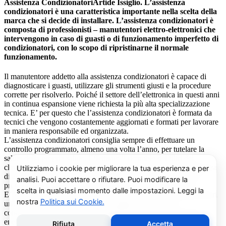
Assistenza CondizionatoriArtide Issiglio. L’assistenza
condizionatori è una caratteristica importante nella scelta della
marca che si decide di installare. L’assistenza condizionatori è
composta di professionisti – manutentori elettro-elettronici che
intervengono in caso di guasti o di funzionamento imperfetto di
condizionatori, con lo scopo di ripristinarne il normale
funzionamento.
Il manutentore addetto alla assistenza condizionatori è capace di
diagnosticare i guasti, utilizzare gli strumenti giusti e la procedure
corrette per risolverlo. Poiché il settore dell’elettronica in questi anni
in continua espansione viene richiesta la più alta specializzazione
tecnica. E’ per questo che l’assistenza condizionatori è formata da
tecnici che vengono costantemente aggiornati e formati per lavorare
in maniera responsabile ed organizzata.
L’assistenza condizionatori consiglia sempre di effettuare un
controllo programmato, almeno una volta l’anno, per tutelare la
salute della propria salute. Effettuare il ricambio dei filtri dei
climatizzatori con modalità periodica, oltre ad eliminare la presenza
di acari, polveri, pollini e muffe (spesso causa di cattivi odori),
previene il prolificarsi del batterio del virus della Legionella.
E’ sempre possibile richiedere al centro di assistenza condizionatori
una consulenza gratuita per un montaggio di un nuovo
condizionatore o sulle ultime normative in materia di risparmio
energetico.