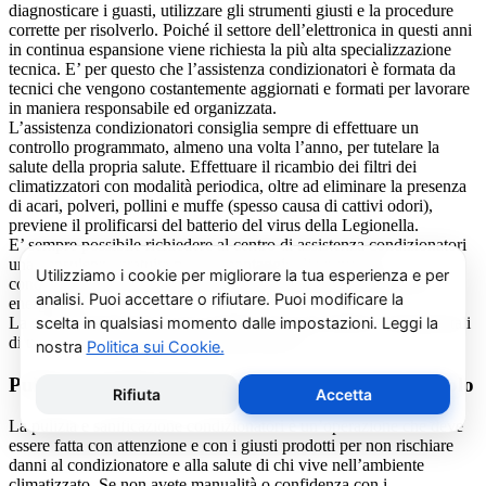
diagnosticare i guasti, utilizzare gli strumenti giusti e la procedure
corrette per risolverlo. Poiché il settore dell’elettronica in questi anni
in continua espansione viene richiesta la più alta specializzazione
tecnica. E’ per questo che l’assistenza condizionatori è formata da
tecnici che vengono costantemente aggiornati e formati per lavorare
in maniera responsabile ed organizzata.
L’assistenza condizionatori consiglia sempre di effettuare un
controllo programmato, almeno una volta l’anno, per tutelare la
salute della propria salute. Effettuare il ricambio dei filtri dei
climatizzatori con modalità periodica, oltre ad eliminare la presenza
di acari, polveri, pollini e muffe (spesso causa di cattivi odori),
previene il prolificarsi del batterio del virus della Legionella.
E’ sempre possibile richiedere al centro di assistenza condizionatori
una consulenza gratuita per un montaggio di un nuovo
condizionatore o sulle ultime normative in materia di risparmio
energetico.
La salute e il benessere sono quindi essere gli obiettivi fondamentali
di un addetto alla assistenza condizionatori.
Pulizia e Sanificazione Condizionatori Artide Burolo
La pulizia e sanificazione condizionatori è un’operazione che deve
essere fatta con attenzione e con i giusti prodotti per non rischiare
danni al condizionatore e alla salute di chi vive nell’ambiente
climatizzato. Se non avete manualità o confidenza con i