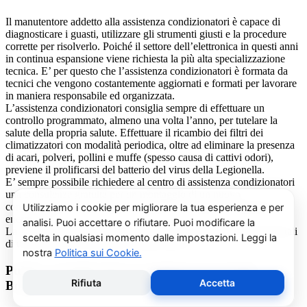
Il manutentore addetto alla assistenza condizionatori è capace di
diagnosticare i guasti, utilizzare gli strumenti giusti e la procedure
corrette per risolverlo. Poiché il settore dell’elettronica in questi anni
in continua espansione viene richiesta la più alta specializzazione
tecnica. E’ per questo che l’assistenza condizionatori è formata da
tecnici che vengono costantemente aggiornati e formati per lavorare
in maniera responsabile ed organizzata.
L’assistenza condizionatori consiglia sempre di effettuare un
controllo programmato, almeno una volta l’anno, per tutelare la
salute della propria salute. Effettuare il ricambio dei filtri dei
climatizzatori con modalità periodica, oltre ad eliminare la presenza
di acari, polveri, pollini e muffe (spesso causa di cattivi odori),
previene il prolificarsi del batterio del virus della Legionella.
E’ sempre possibile richiedere al centro di assistenza condizionatori
una consulenza gratuita per un montaggio di un nuovo
condizionatore o sulle ultime normative in materia di risparmio
energetico.
La salute e il benessere sono quindi essere gli obiettivi fondamentali
di un addetto alla assistenza condizionatori.
Pulizia e Sanificazione Condizionatori Artide
Borgone Susa