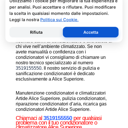
Pulizia e Sanificazione
Condizionatori Artide Alice
Superiore
La pulizia e sanificazione condizionatori è
un’operazione che deve essere fatta con
attenzione e con i giusti prodotti per non
rischiare danni al condizionatore e alla salute di
chi vive nell’ambiente climatizzato. Se non
avete manualità o confidenza con i
condizionatori vi consigliamo di chiamare un
nostro tecnico specializzato al numero
3519155550
. Il nostro servizio di pulizia e
sanificazione condizionatori è dedicato
esclusivamente a Alice Superiore.
Manutenzione condizionatori e climatizzatori
Artide Alice Superiore, pulizia condizionatori,
riparazione condizionatori d’aria, ricarica gas
condizionatori Artide Alice Superiore.
Chiamaci al
3519155550
per qualsiasi
problema con il tuo condizionatore o
climatizzatore Alice Superiore