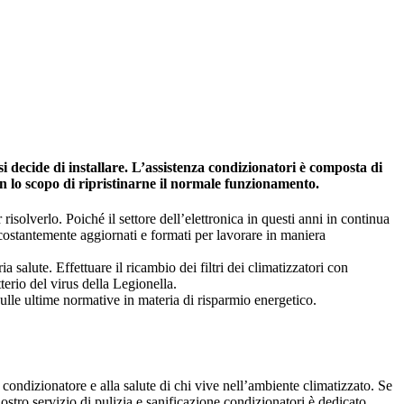
 decide di installare. L’assistenza condizionatori è composta di
on lo scopo di ripristinarne il normale funzionamento.
risolverlo. Poiché il settore dell’elettronica in questi anni in continua
 costantemente aggiornati e formati per lavorare in maniera
salute. Effettuare il ricambio dei filtri dei climatizzatori con
tterio del virus della Legionella.
ulle ultime normative in materia di risparmio energetico.
 condizionatore e alla salute di chi vive nell’ambiente climatizzato. Se
 nostro servizio di pulizia e sanificazione condizionatori è dedicato