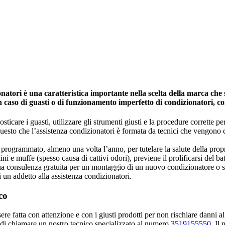
tori è una caratteristica importante nella scelta della marca che si
in caso di guasti o di funzionamento imperfetto di condizionatori, c
icare i guasti, utilizzare gli strumenti giusti e la procedure corrette per 
 questo che l’assistenza condizionatori è formata da tecnici che vengono
programmato, almeno una volta l’anno, per tutelare la salute della propria 
ini e muffe (spesso causa di cattivi odori), previene il prolificarsi del ba
una consulenza gratuita per un montaggio di un nuovo condizionatore o s
i un addetto alla assistenza condizionatori.
co
e fatta con attenzione e con i giusti prodotti per non rischiare danni al
 di chiamare un nostro tecnico specializzato al numero
3519155550
. Il