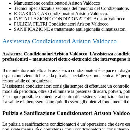
Manutenzione condizionatori Ariston Valdocco
Tecnici Specializzati a seconda del marchio del Condizonatore.
RICARICA GAS condizionatori Ariston Valdocco.
INSTALLAZIONE CONDIZIONATORI Ariston Valdocco
PULIZIA FILTRI Condizionatori Ariston Valdocco
SANIFICAZIONE e trattamento antilegionella climatizzatori
Assistenza Condizionatori Ariston Valdocco
Assistenza CondizionatoriAriston Valdocco. L’assistenza condiziona
professionisti – manutentori elettro-elettronici che intervengono 
Il manutentore addetto alla assistenza condizionatori è capace di diagnost
espansione viene richiesta la più alta specializzazione tecnica. E’ per
responsabile ed organizzata.
L’assistenza condizionatori consiglia sempre di effettuare un controllo 
modalità periodica, oltre ad eliminare la presenza di acari, polveri, poll
E’ sempre possibile richiedere al centro di assistenza condizionatori 
La salute e il benessere sono quindi essere gli obiettivi fondamentali d
Pulizia e Sanificazione Condizionatori Ariston Valdoc
La pulizia e sanificazione condizionatori è un’operazione che deve esser
non avete manualità o confidenza con i condizionatori vi consigliamo