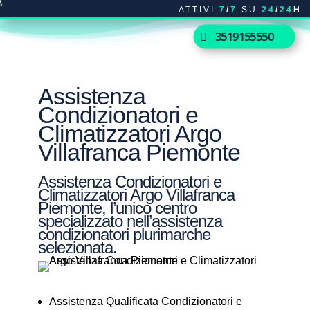
ATTIVI
7
/
7
SU
24
/
24
H
3519155550
Assistenza
Condizionatori e
Climatizzatori Argo
Villafranca Piemonte
Assistenza Condizionatori e
Climatizzatori Argo Villafranca
Piemonte, l’unico centro
specializzato nell’assistenza
condizionatori plurimarche
selezionata.
Assistenza Qualificata Condizionatori e