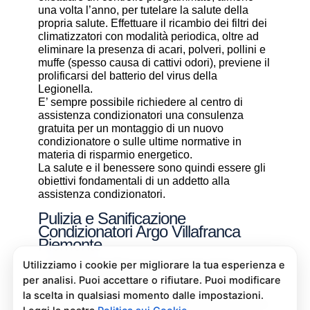
una volta l’anno, per tutelare la salute della
propria salute. Effettuare il ricambio dei filtri dei
climatizzatori con modalità periodica, oltre ad
eliminare la presenza di acari, polveri, pollini e
muffe (spesso causa di cattivi odori), previene il
prolificarsi del batterio del virus della
Legionella.
E’ sempre possibile richiedere al centro di
assistenza condizionatori una consulenza
gratuita per un montaggio di un nuovo
condizionatore o sulle ultime normative in
materia di risparmio energetico.
La salute e il benessere sono quindi essere gli
obiettivi fondamentali di un addetto alla
assistenza condizionatori.
Pulizia e Sanificazione
Condizionatori Argo Villafranca
Piemonte
La pulizia e sanificazione condizionatori è
un’operazione che deve essere fatta con
attenzione e con i giusti prodotti per non
rischiare danni al condizionatore e alla salute di