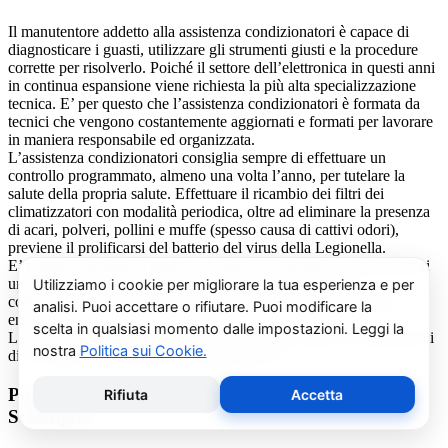
Il manutentore addetto alla assistenza condizionatori è capace di
diagnosticare i guasti, utilizzare gli strumenti giusti e la procedure
corrette per risolverlo. Poiché il settore dell’elettronica in questi anni
in continua espansione viene richiesta la più alta specializzazione
tecnica. E’ per questo che l’assistenza condizionatori è formata da
tecnici che vengono costantemente aggiornati e formati per lavorare
in maniera responsabile ed organizzata.
L’assistenza condizionatori consiglia sempre di effettuare un
controllo programmato, almeno una volta l’anno, per tutelare la
salute della propria salute. Effettuare il ricambio dei filtri dei
climatizzatori con modalità periodica, oltre ad eliminare la presenza
di acari, polveri, pollini e muffe (spesso causa di cattivi odori),
previene il prolificarsi del batterio del virus della Legionella.
E’ sempre possibile richiedere al centro di assistenza condizionatori
una consulenza gratuita per un montaggio di un nuovo
condizionatore o sulle ultime normative in materia di risparmio
energetico.
La salute e il benessere sono quindi essere gli obiettivi fondamentali
di un addetto alla assistenza condizionatori.
Pulizia e Sanificazione Condizionatori AR-therm
Scalenghe