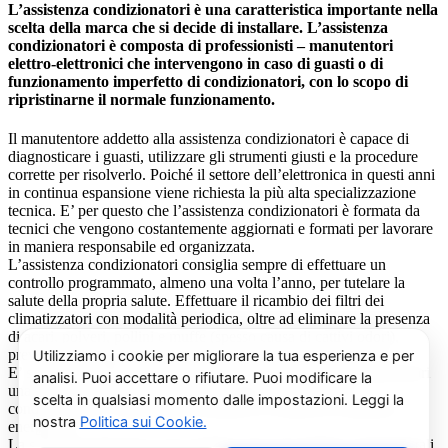
L’assistenza condizionatori è una caratteristica importante nella
scelta della marca che si decide di installare. L’assistenza
condizionatori è composta di professionisti – manutentori
elettro-elettronici che intervengono in caso di guasti o di
funzionamento imperfetto di condizionatori, con lo scopo di
ripristinarne il normale funzionamento.
Il manutentore addetto alla assistenza condizionatori è capace di
diagnosticare i guasti, utilizzare gli strumenti giusti e la procedure
corrette per risolverlo. Poiché il settore dell’elettronica in questi anni
in continua espansione viene richiesta la più alta specializzazione
tecnica. E’ per questo che l’assistenza condizionatori è formata da
tecnici che vengono costantemente aggiornati e formati per lavorare
in maniera responsabile ed organizzata.
L’assistenza condizionatori consiglia sempre di effettuare un
controllo programmato, almeno una volta l’anno, per tutelare la
salute della propria salute. Effettuare il ricambio dei filtri dei
climatizzatori con modalità periodica, oltre ad eliminare la presenza
di acari, polveri, pollini e muffe (spesso causa di cattivi odori),
previene il prolificarsi del batterio del virus della Legionella.
E’ sempre possibile richiedere al centro di assistenza condizionatori
una consulenza gratuita per un montaggio di un nuovo
condizionatore o sulle ultime normative in materia di risparmio
energetico.
La salute e il benessere sono quindi essere gli obiettivi fondamentali