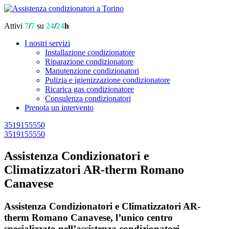
Attivi
7
/
7
su
24
/
24
h
I nostri servizi
Installazione condizionatore
Riparazione condizionatore
Manutenzione condizionatori
Pulizia e igienizzazione condizionatore
Ricarica gas condizionatore
Consulenza condizionatori
Prenota un intervento
3519155550
3519155550
Assistenza Condizionatori e
Climatizzatori AR-therm Romano
Canavese
Assistenza Condizionatori e Climatizzatori AR-
therm Romano Canavese, l’unico centro
specializzato nell’assistenza condizionatori